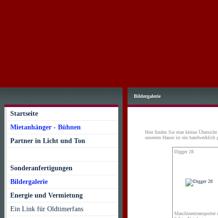
Bildergalerie
Startseite
Mietanhänger - Bühnen
Hier finden Sie eine kleine Übersich
unserem Hause ist ein handwerklich g
Partner in Licht und Ton
Digger 28
.
Sonderanfertigungen
Bildergalerie
Energie und Vermietung
Ein Link für Oldtimerfans
Maschinentransporter 