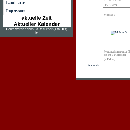
2,2 to Nutzlast
Landkarte
(15 Bilder)
Impressum
Mobike 3
aktuelle Zeit
Aktueller Kalender
Heute waren schon 68 Besucher (138 Hits)
hier!
Motorradtransporter fü
bis zu 3 Motoräder
(7 Bilder)
<- Zurück