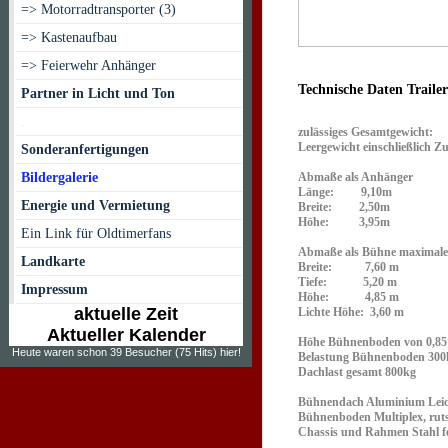
=> Motorradtransporter (3)
=> Kastenaufbau
=> Feierwehr Anhänger
Technische Daten Traile
Partner in Licht und Ton
.
zulässiges Gesamtg
Leergewicht einschließlic
Sonderanfertigungen
Abmaße als Anhänger
Bildergalerie
Länge: 9,10m
Energie und Vermietung
Breite: 2,50m
Höhe: 3,95m
Ein Link für Oldtimerfans
Abmaße als Bühne maxi
Landkarte
Breite: 7,60 m
Tiefe: 5,20 m
Impressum
Höhe: 4,85 m
aktuelle Zeit
Lichte Höhe: 3,60 m
Aktueller Kalender
Höhe Bühnenboden von 0,85 
Heute waren schon 39 Besucher (75 Hits) hier!
Belastung Bühnenboden 300
Dachlast gesamt 800kg
Bühnendach Aluminium Leic
Bühnenboden Multiplex, ruts
Chassis und Rahmen Stahl fe